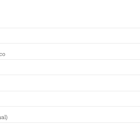
ico
al)